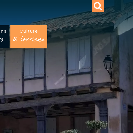
ons
Culture
rs
& tourisme