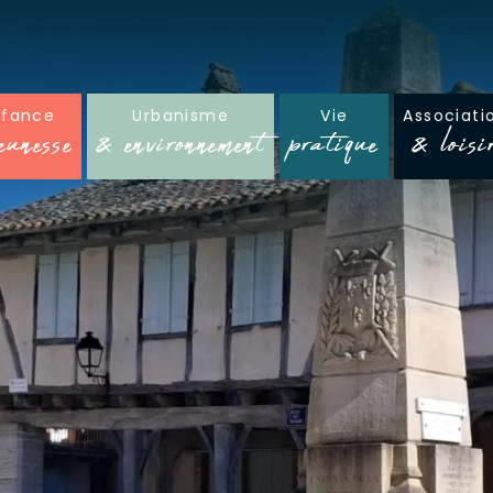
nfance
Urbanisme
Vie
Associati
eunesse
& environnement
pratique
& loisi