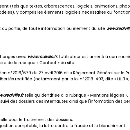
nt (tels que textes, arborescences, logiciels, animations, photo
odèles), y compris les éléments logiciels nécessaires au foncti
ut ou partie, de toute information ou élément du site
www.realvill
 échanges avec
www.realville.fr
, l'utilisateur est amené à commun
re de la rubrique « Contact » du site.
n°2016/679 du 27 avril 2016 dit « Règlement Général sur la Pro
bertés rectifiée (notamment par la loi n°2018-493, dite « LIL 3 »,
.realville.fr
telle qu'identifiée à la rubrique « Mentions légales ».
 le suivi des dossiers des internautes ainsi que l'information des
lle pour le traitement des dossiers.
 gestion comptable, la lutte contre la fraude et le blanchiment.