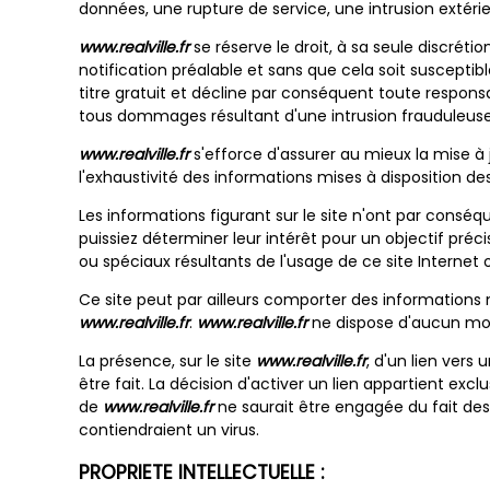
données, une rupture de service, une intrusion extéri
www.realville.fr
se réserve le droit, à sa seule discréti
notification préalable et sans que cela soit susceptib
titre gratuit et décline par conséquent toute respons
tous dommages résultant d'une intrusion frauduleuse 
www.realville.fr
s'efforce d'assurer au mieux la mise à j
l'exhaustivité des informations mises à disposition des u
Les informations figurant sur le site n'ont par conséq
puissiez déterminer leur intérêt pour un objectif préci
ou spéciaux résultants de l'usage de ce site Internet ou 
Ce site peut par ailleurs comporter des informations m
www.realville.fr
.
www.realville.fr
ne dispose d'aucun moy
La présence, sur le site
www.realville.fr
, d'un lien vers
être fait. La décision d'activer un lien appartient exc
de
www.realville.fr
ne saurait être engagée du fait des
contiendraient un virus.
PROPRIETE INTELLECTUELLE :