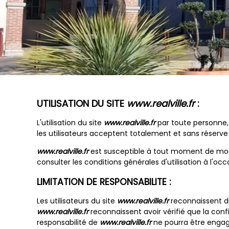
UTILISATION DU SITE
www.realville.fr
:
L'utilisation du site
www.realville.fr
par toute personne, q
les utilisateurs acceptent totalement et sans réserve l
www.realville.fr
est susceptible à tout moment de modifi
consulter les conditions générales d'utilisation à l'occ
LIMITATION DE RESPONSABILITE :
Les utilisateurs du site
www.realville.fr
reconnaissent di
www.realville.fr
reconnaissent avoir vérifié que la confi
responsabilité de
www.realville.fr
ne pourra être engagé