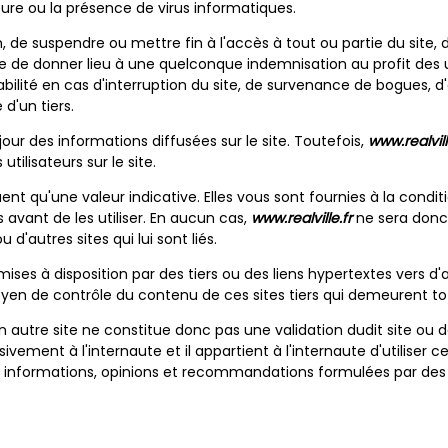
eure ou la présence de virus informatiques.
on, de suspendre ou mettre fin à l'accès à tout ou partie du site,
le de donner lieu à une quelconque indemnisation au profit des u
abilité en cas d'interruption du site, de survenance de bogues, 
d'un tiers.
our des informations diffusées sur le site. Toutefois,
www.realvill
tilisateurs sur le site.
uent qu'une valeur indicative. Elles vous sont fournies à la cond
s avant de les utiliser. En aucun cas,
www.realville.fr
ne sera donc
d'autres sites qui lui sont liés.
ises à disposition par des tiers ou des liens hypertextes vers d'
en de contrôle du contenu de ces sites tiers qui demeurent 
 un autre site ne constitue donc pas une validation dudit site ou d
lusivement à l'internaute et il appartient à l'internaute d'utilise
 informations, opinions et recommandations formulées par des ti