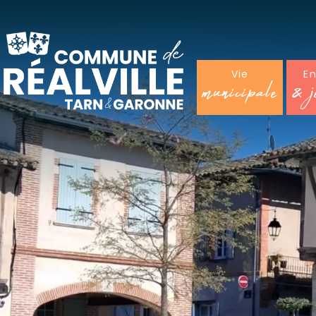
Vie
E
municipale
& j