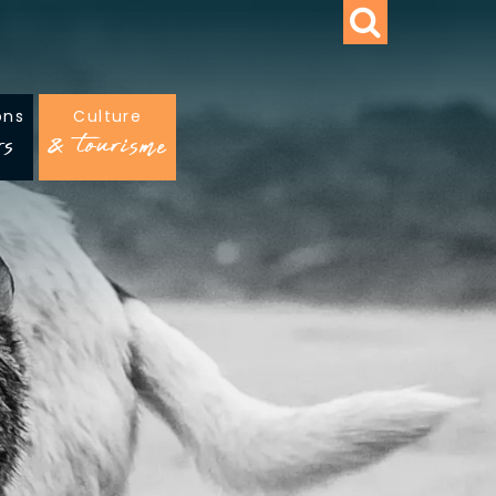
ons
Culture
rs
& tourisme