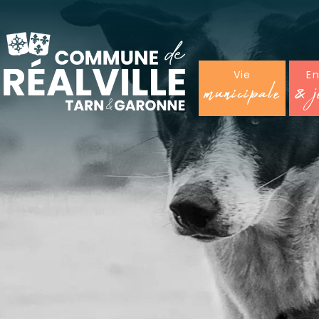
Vie
E
municipale
& j