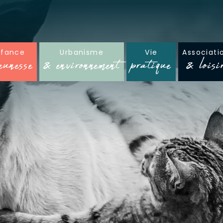
nfance
Urbanisme
Vie
Associati
eunesse
& environnement
pratique
& loisi